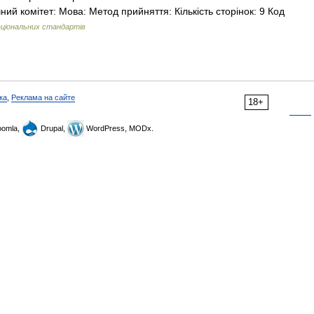
чний комітет: Мова: Метод прийняття: Кількість сторінок: 9 Код
ціональних стандартів
ка
,
Реклама на сайте
18+
omla,
Drupal,
WordPress, MODx.