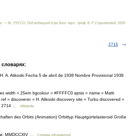
е
. —
М
.
:
РУССО
.
Под
редакцией
д
-
ра
биол
.
наук
.,
проф
.
Б
.
Р
.
Стригановой
.
2000
.
2715
х словарях:
. A. Alikoski Fecha 5 de abril de 1938 Nombre Provisional 1938
yes width = 25em bgcolour = #FFFFC0 apsis = name = Matti
ref = discoverer = H. Alikoski discovery site = Turku discovered =
e = 2714 …
Wikipedia
haften des Orbits (Animation) Orbittyp Hauptgürtelasteroid Große
ами: MMDCCXIV …
Словарь обозначений