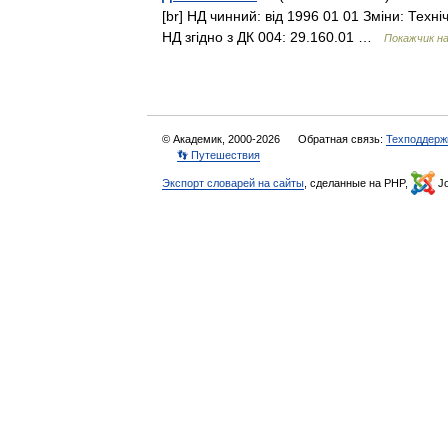
[br] НД чинний: від 1996 01 01 Зміни: Техні
НД згідно з ДК 004: 29.160.01 …
Покажчик на
© Академик, 2000-2026
Обратная связь:
Техподдерж
👣 Путешествия
Экспорт словарей на сайты
, сделанные на PHP,
Jo