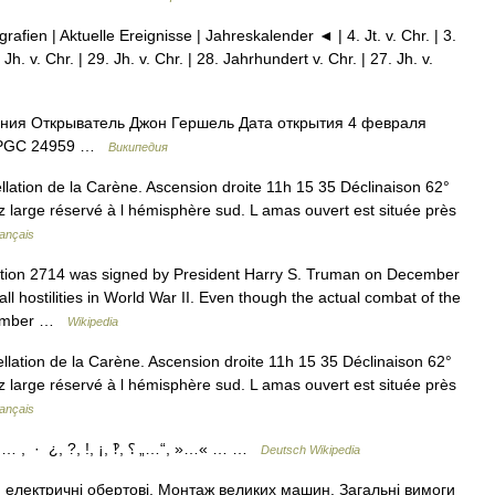
afien | Aktuelle Ereignisse | Jahreskalender ◄ | 4. Jt. v. Chr. | 3.
Jh. v. Chr. | 29. Jh. v. Chr. | 28. Jahrhundert v. Chr. | 27. Jh. v.
ния Открыватель Джон Гершель Дата открытия 4 февраля
, PGC 24959 …
Википедия
lation de la Carène. Ascension droite 11h 15 35 Déclinaison 62°
 large réservé à l hémisphère sud. L amas ouvert est située près
rançais
tion 2714 was signed by President Harry S. Truman on December
 all hostilities in World War II. Even though the actual combat of the
ptember …
Wikipedia
lation de la Carène. Ascension droite 11h 15 35 Déclinaison 62°
 large réservé à l hémisphère sud. L amas ouvert est située près
rançais
, … , · ¿, ?, !, ¡, ‽, ⸮ „…“, »…« … …
Deutsch Wikipedia
лектричні обертові. Монтаж великих машин. Загальні вимоги