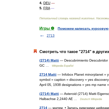
4
.
DEU
—
5
.
FRA
—
Пятиязычный
словарь
названий
животных
.
Насекомы
Игры ⚽
Поможем написать курсовую
2713
Смотреть что такое "2714" в други
(2714) Matti
— Descubrimiento Descubridor H
GC …
Wikipedia Español
2714 Matti
— Infobox Planet minorplanet = 
symbol = caption = discovery = yes discovery 
April 05, 1938 designations = yes mp nam
(2714) Matti
— Asteroid (2714) Matti Eigensc
Halbachse 2,2440 AE …
Deutsch Wikipedia
2714
— матем. • Запись римскими цифр