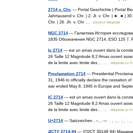
2714 v. Chr.
— Portal Geschichte | Portal Biogr
Jahrtausend v. Chr. | 2. Jt. v. Chr. | ► ◄ | 30. 
Chr. | 26. Jh. v. Chr …
Deutsch Wikipedia
NGC 2714
— Галактика История исследова
1835 Обозначения NGC 2714, ESO 125 7
Ic 2714
— est un amas ouvert dans la constel
26 Taille 12 Magnitude 8,2 Amas ouvert assez
de la limite avec limite des… …
Wikipédia en F
Proclamation 2714
— Presidential Proclama
31, 1946 to officially declare the cessation of
war ended May 8, 1945 in Europe and Se
IC 2714
— est un amas ouvert dans la constel
26 Taille 12 Magnitude 8,2 Amas ouvert assez
de la limite avec limite des… …
Wikipédia en F
U+2714
— Satzzeichen , –, , ― . , , , ; , : 
ДСТУ 2714-94
— (ГОСТ 30148 94) Машини е