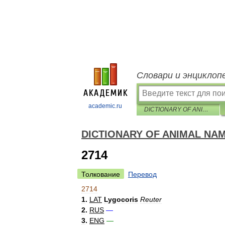
Словари и энциклоп
academic.ru
DICTIONARY OF ANIMAL NAMES IN FIVE LANGUAGES
DICTIONARY OF ANIMAL NAM
2714
Толкование
Перевод
2714
1
.
LAT
Lygocoris
Reuter
2
.
RUS
—
3
.
ENG
—